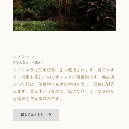
ヒメシャラ
落葉広葉樹（中高木）
ヒメシャラは住宅植栽によく使用されます。育てやす
く、樹形も美しいのでオススメの落葉樹です。赤み掛
かった幹は、落葉時でも木の特徴を表し、景色に馴染
みます。葉も小ぶりなので、風になびくような爽やか
な印象を与える庭木です。