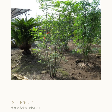
シマトネリコ
半常緑広葉樹（中高木）