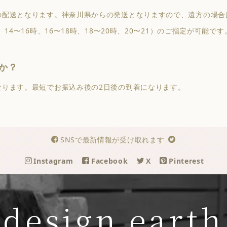
の配送となります。神奈川県からの発送となりますので、遠方の場合
14〜16時、16〜18時、18〜20時、20〜21）のご指定が可能です
か？
なります。最短でお振込み後の2日後の到着になります。
SNSで最新情報が受け取れます
Instagram
Facebook
X
Pinterest
design earth