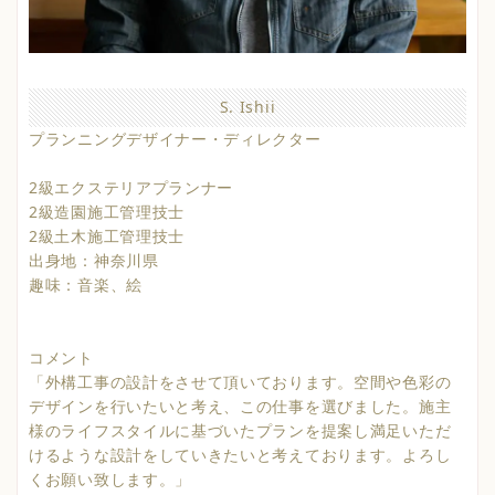
S. Ishii
プランニングデザイナー・ディレクター
2級エクステリアプランナー
2級造園施工管理技士
2級土木施工管理技士
出身地：神奈川県
趣味：音楽、絵
コメント
「外構工事の設計をさせて頂いております。空間や色彩の
デザインを行いたいと考え、この仕事を選びました。施主
様のライフスタイルに基づいたプランを提案し満足いただ
けるような設計をしていきたいと考えております。よろし
くお願い致します。」