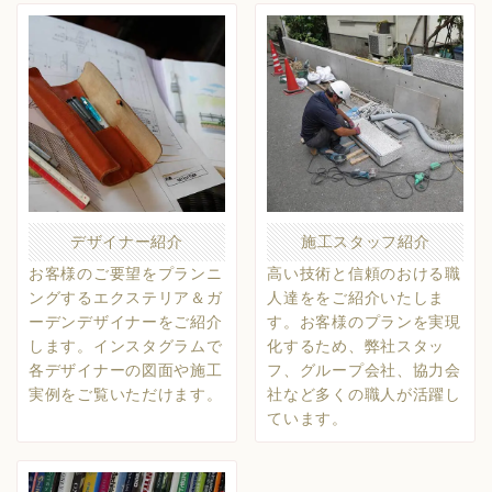
デザイナー紹介
施工スタッフ紹介
お客様のご要望をプランニ
高い技術と信頼のおける職
ングするエクステリア＆ガ
人達ををご紹介いたしま
ーデンデザイナーをご紹介
す。お客様のプランを実現
します。インスタグラムで
化するため、弊社スタッ
各デザイナーの図面や施工
フ、グループ会社、協力会
実例をご覧いただけます。
社など多くの職人が活躍し
ています。