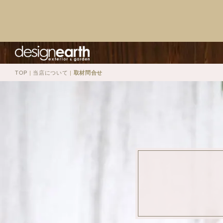
TOP
|
当店について
|
取材問合せ