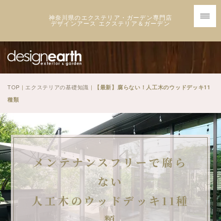
神奈川県のエクステリア・ガーデン専門店
デザインアース エクステリア＆ガーデン
TOP
|
エクステリアの基礎知識
|
【最新】腐らない！人工木のウッドデッキ11
種類
メンテナンスフリーで腐ら
ない
人工木のウッドデッキ11種
類