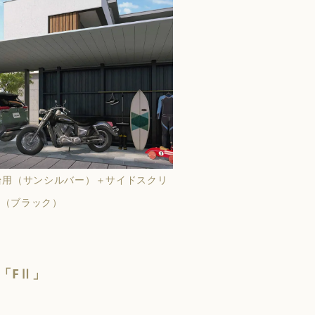
台用（サンシルバー）＋サイドスクリ
様（ブラック）
「FⅡ」