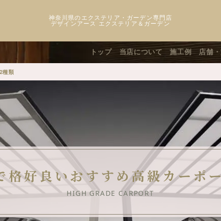
神奈川県のエクステリア・ガーデン専門店
デザインアース エクステリア＆ガーデン
トップ
当店について
施工例
店舗・
2種類
で格好良いおすすめ高級カーポー
HIGH GRADE CARPORT