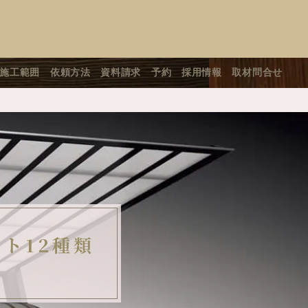
施工範囲
依頼方法
資料請求
予約
採用情報
取材問合せ
ト12種類