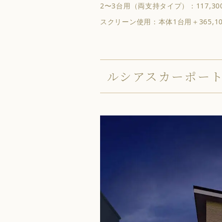
2〜3台用（両支持タイプ）：117,30
スクリーン使用：本体1台用＋365,1
ルシアスカーポート 