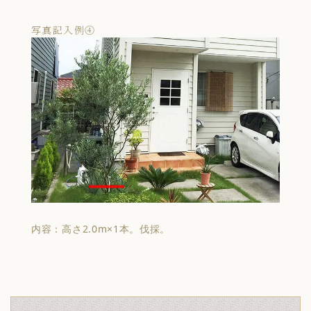
写真記入例④
内容：高さ2.0m×1本。伐採。