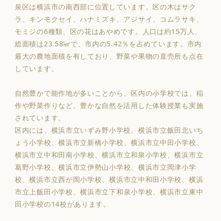
泉区は横浜市の南西部に位置しています。区の木はサク
ラ、キンモクセイ、ハナミズキ、アジサイ、コムラサキ、
モミジの6種類、区の花はあやめです。人口は約15万人、
総面積は23.58㎢で、市内の5.42％を占めています。市内
最大の農地面積を有しており、野菜や果物の直売所も点在
しています。
自然豊かで能作地が多いことから、区内の小学校では、稲
作や野菜作りなど、豊かな自然を活用した体験授業も実施
されています。
区内には、横浜市立いずみ野小学校、
横浜市立飯田北いち
ょう小学校、
横浜市立新橋小学校、
横浜市立中田小学校、
横浜市立中和田南小学校、
横浜市立和泉小学校
、横浜市立
葛野小学校、
横浜市立伊勢山小学校、
横浜市立岡津小学
校、
横浜市立西が岡小学校、
横浜市立中和田小学校、
横浜
市立上飯田小学校、
横浜市立下和泉小学校、
横浜市立東中
田小学校の14校があります。