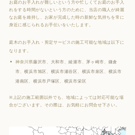
お庭のお手入れが難しいという方や忙しくてお庭のお手入
れをする時間がないという方のために、当店の職人が綺麗
なお庭を維持し、お家が完成した時の新鮮な気持ちを常に
身近に感じられるお手伝いをいたします。
庭木のお手入れ・剪定サービスの施工可能な地域は以下に
なります。
神奈川県
藤沢市
、
大和市
、
綾瀬市
、
茅ヶ崎市
、
鎌倉
市
、
横浜市旭区
、
横浜市瀬谷区
、
横浜市泉区
、
横浜市
港南区
、
横浜市戸塚区
、
横浜市栄区
※上記の施工範囲以外でも、地域によっては対応可能な場
合がございます。その際は、お気軽にお問合せ下さい。