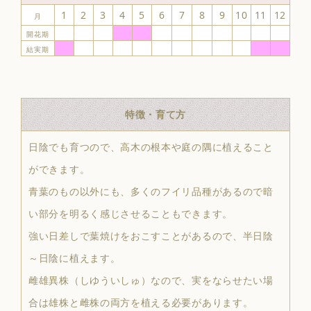
1
2
3
4
5
6
7
8
9
10
11
12
月
開花期
結実期
特徴・育て方
日陰でも育つので、高木の根本や庭の隅に植えること
ができます。
青葉のもの以外にも、多くのフイリ品種があるので暗
い部分を明るく感じさせることもできます。
強い日差しで葉焼けをおこすことがあるので、半日陰
～日陰に植えます。
雌雄異株（しゆういしゅ）なので、実をならせたい場
合は雄株と雌株の両方を植える必要があります。