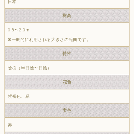
日本
樹高
0.8〜2.0m
※一般的に利用される大きさの範囲です。
特性
陰樹（半日陰〜日陰）
花色
紫褐色、緑
実色
赤