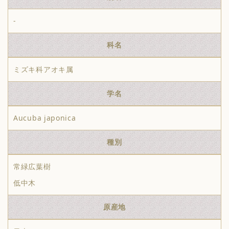
-
科名
ミズキ科アオキ属
学名
Aucuba japonica
種別
常緑広葉樹
低中木
原産地