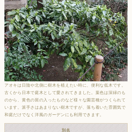
アオキ
は日陰や北側に樹木を植えたい時に、便利な低木です。
古くから日本で庭木として愛されてきました。葉色は深緑のも
のから、黄色の斑の入ったものなど様々な園芸種がつくられて
います。派手さはあまりない樹木ですが、落ち着いた雰囲気で
和庭だけでなく洋風のガーデンにも利用できます。
別名