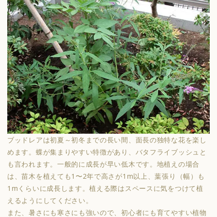
ブッドレア
は初夏～初冬までの長い間、面長の独特な花を楽し
めます。蝶が集まりやすい特徴があり、バタフライブッシュと
も言われます。一般的に成長が早い低木です。地植えの場合
は、苗木を植えても1〜2年で高さが1m以上、葉張り（幅）も
1mくらいに成長します。植える際はスペースに気をつけて植
えるようにしてください。
また、暑さにも寒さにも強いので、初心者にも育てやすい植物