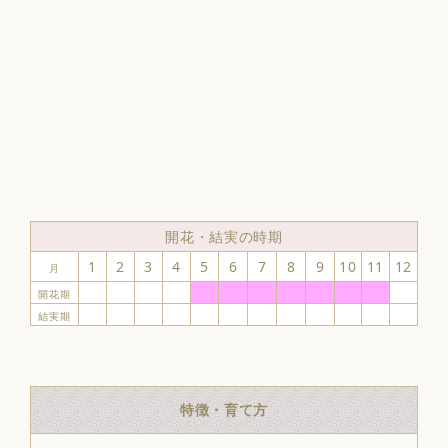
開花・結実の時期
1
2
3
4
5
6
7
8
9
10
11
12
月
開花期
結実期
特徴・育て方