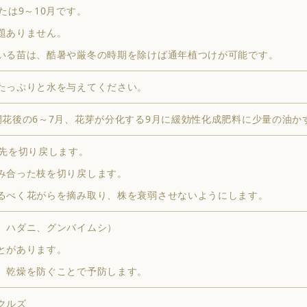
たは9～10月です。
題ありません。
いる苗は、酷暑や厳冬の時期を除けば通年植つけが可能です。
たっぷりと水を与えてください。
開花後の6～7月、花芽が分化する9月に緩効性化成肥料に少量の油か
枝先を切り戻します。
み合った枝を切り戻します。
るべく花がらを摘み取り、株を衰弱させないようにします。
、ハダニ、グンバイムシ）
とがあります。
、乾燥を防ぐことで予防します。
クルズ