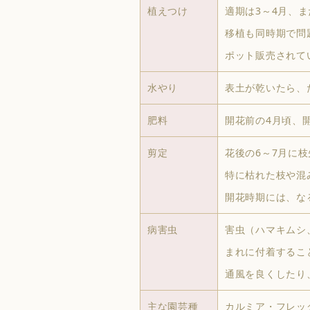
植えつけ
適期は3～4月、ま
移植も同時期で問
ポット販売されて
水やり
表土が乾いたら、
肥料
開花前の4月頃、
剪定
花後の6～7月に
特に枯れた枝や混
開花時期には、な
病害虫
害虫（ハマキムシ
まれに付着するこ
通風を良くしたり
主な園芸種
カルミア・フレッ