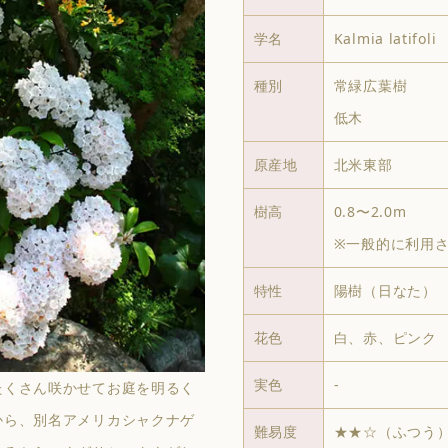
学名
Kalmia latifoli
種別
常緑広葉樹
低木
原産地
北米東部
樹高
0.8〜2.0m
※一般的に利用
特性
陽樹（日なた）
花色
白、赤、ピンク
実色
-
たくさん咲かせてお庭を明るく
から、別名アメリカシャクナゲ
難易度
★★☆（ふつう