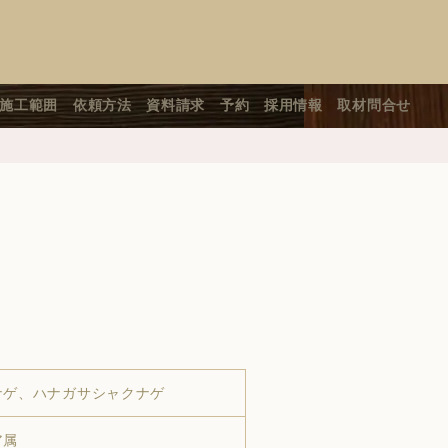
施工範囲
依頼方法
資料請求
予約
採用情報
取材問合せ
ナゲ、ハナガサシャクナゲ
ア属