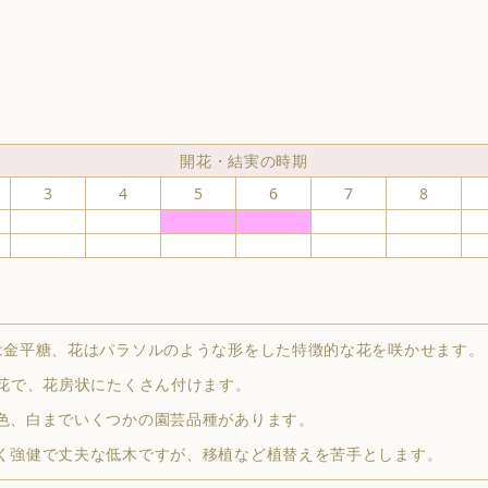
開花・結実の時期
3
4
5
6
7
8
は金平糖、花はパラソルのような形をした特徴的な花を咲かせます。
の花で、花房状にたくさん付けます。
色、白までいくつかの園芸品種があります。
く強健で丈夫な低木ですが、移植など植替えを苦手とします。