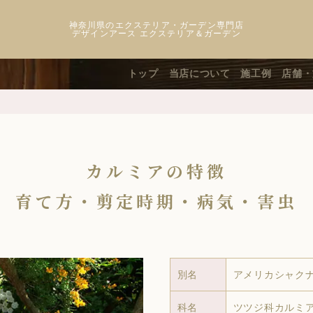
神奈川県のエクステリア・ガーデン専門店
デザインアース エクステリア＆ガーデン
トップ
当店について
施工例
店舗・
カルミアの特徴
育て方・剪定時期・病気・害虫
別名
アメリカシャク
科名
ツツジ科カルミ