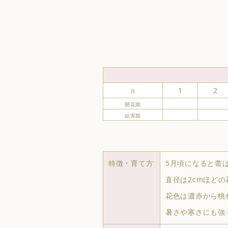
1
2
月
開花期
結実期
特徴・育て方
5月頃になると蕾
直径は2cmほど
花色は濃赤から桃
暑さや寒さにも強